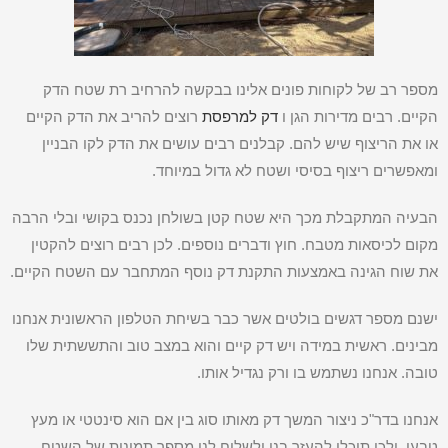
מספר רב של לקוחות פונים אלינו בבקשה להרחיב רת שטח הדק
הקיים. רבים מדירות הגן ו
דק למרפסת
רוצים להריב את הדק הקיים
או את הריצוף שיש להם. קבלנים רבים עושים את הדק לקו הבניין
ומאפשרים ריצוף בסיסי ושטח לא גדול במיוחד.
הבעיה המתקבלת מכך היא שטח קטן בשולחן נכנס בקושי ובלי הרבה
מקום לכיסאות מטבח. חוץ ודברים נוספים. לכן רבים רוצים להקטין
את שוח הגינה באמצעות התקנת דק נוסף המתחבר עם השטח הקיים.
ישנם מספר דגשים בולטים אשר כבר בשיחת הטלפון הראשונית אנחנו
מבינים. ראשית במידה ויש דק קיים והוא במצב טוב והתששתית שלו
טובה. אנחנו נשתמש בו ורק נגדיל אותו.
אנחנו בדר"כ ניצור המשך דק מאותו סוג בין אם הוא סינטטי או מעץ
טבעי. ולכן תוכלו להעזר בנו ולשלוח לנו מספר תמונות של השטח