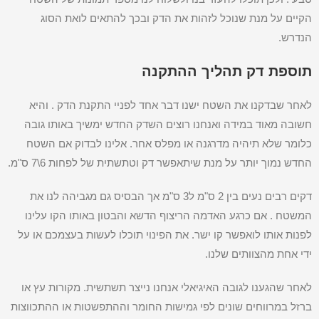
הקיים על מנת שנוכל לזהות את הדק ובכך להתאים לואת הסוג
הנדרש.
תוספת דק תהליך ההתקנה
לאחר שבדקנו את השטח ישנו דבר אחד לפניי התקנת הדק . והיא
חשובה מאוד במידה ואנחנו רוצים השדק החדש ימשיך באותו גובה
כלומר שלא תיהיה מדרגנה או מפלס אחר. אלינו לבדוק אם השטח
החדש נמוך יותר על מנת שיתאפשר דק וטתשתית של לפחות 6\7 ס"מ.
דקים רבים נעים בין 2 ס"מ ל3 ס"מ אך הבסיס גם מגביהה לנו את
המשטח . אם כרגע האדמה הריצוף הדשא והבטון באותו הקו עלינו
לפנות אותו לואפשר קו ישר. את הפינוי תוכלו לעשות בעצמכם או על
ידי אחת מהצוותים שלנו.
לאחר שהגענו לגובה האיגיאלי אנחנו נייצר תשתשית. מקורות עץ או
ברזל במרווחים שונים לפי גמישות החומר וההתפשטות או ההתכווצות