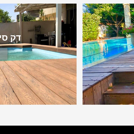
דק סי
ל