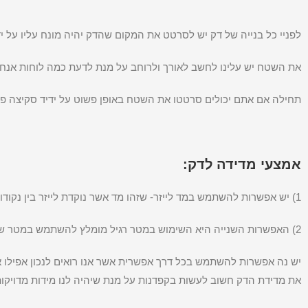
לפניי כל בנייה של דק יש לסרטט את המקום שהדק יהיה מונח עליו על יד
את השטח יש עלינו לחשב לאורך ולרוחב על מנת לדעת כמה לוחות אנח
תחילה אם אתם יכולים סרטטו את השטח באופן פשוט על ידיד סקיצה פש
אמצעי מדידה לדק:
1) יש אפשרות להשתמש במד לייזר- שזהו מד אשר נוקדת לייזר בין נקודות הדק ובכך יכול לחשב לנו את המרחק לאורך ולרוחב ולחשב לנו אפילו כמה יש בדיוק במ"ר.
2) האפשרות השנייה היא השימוש במטר רגיל מומלץ להשתמש במטר שהטווח שלו כמה שיותר גדול ובכך להגיע לכמה שיותר מרחק מבלי לעשות חיבורים באמצע.
יש נה אפשרות להשתמש בכל דרך אפשרית אשר אנו רואים לנכון אפילו א
את מדידת הדק חשוב לעשות בקפדנות על מנת שיהיה לנו מידות מדויקות 