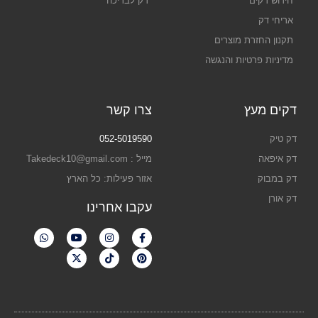
חידוש דקים
דק לבריכה
אריחי דק
תקנון החזרת מוצרים
מדיניות פרטיות והנגשה
דקים מעץ
צרו קשר
דק טיק
052-5019590
דק איפאה
מייל : Takedeck10@gmail.com
דק במבוק
אזור פעילות: כל הארץ
דק אורן
עקבו אחרינו