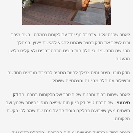
לאחר שפנה אלינו אדריכל נוף יחד עם לקוחה נחמדה . בשם מירב
ורצו לשלב את הדק בחצר שמחנו להגיע לפגישת ייעוץ. במהלך
הפגישה התרשמנו כי הלקוחות רוצים הרבה דברים ולא קלים בלשון
המעטה.
הדק תוכנן היטב והיה צרילך להיות מסביב לבריכת הזרמים החדשה.
ובשילוב עם חלק מהגינה והצמחייה ששתלו.
לאחר שיחות רבות והבנות של הצורך של הלקוחות בחרנו יחד
דק
סינטטי
. של חברת טייק דק בגוון חום איפאה הנפוץ ביותר שלנוץ ועם
תשתית מעץ שצבועה בחלקה בזפת קר על מנת שתישמר לפי בקשת
הלקוחה.
לאחר כחודש ממועד הפגישה ומיקום הבריכה . התחלנו לתכנן עד