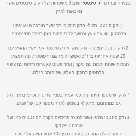
במידה ובחרנו
דק סינטטי
ישנם 3 משפחות של דקים סינטטים אשר
מיובאות לארץ:
1) דק סינטטי חלול- הדק הזול ביותר אשר מורכב מ 50 אחוז
פלסטיק ו50 אחוז עץ ונחשב להכי פחות חזק בקרב הסינטטים.
2) דק סינטטי מצופה- מה שנקרא דק סינטטי אמריקאי המגיע עם
25 שנות אחריות בדר"כ ואפשר לומר גם די פופלרי. פה תמצאו
חברות שונות ורבות עם עיקרון אחד פשוט עץ גרוס ודחוס עם ציפוי
פלסטיק בחלקו העליון של חומר הגלם.
* לדק יש מספר היתרונות כמו עמיד בפניי שריטות וכתמים אך ידוע
גם כמתחמם ומתקלף בשמש לאחר מספר קטן של שנים.
3) דק סינטטי מלא- אשר למוצר פרימיום בקרב הסינטטים כמו של
חברת טייק דק!.
חומר הגלם המורכב בעיקר מעץ כ70 אחוז הוא בעל יכולת