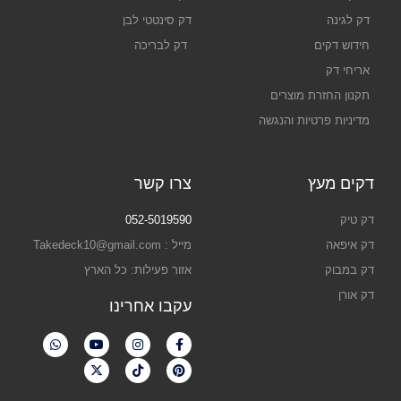
דק לגינה
דק סינטטי לבן
חידוש דקים
דק לבריכה
אריחי דק
תקנון החזרת מוצרים
מדיניות פרטיות והנגשה
דקים מעץ
צרו קשר
דק טיק
052-5019590
דק איפאה
מייל : Takedeck10@gmail.com
דק במבוק
אזור פעילות: כל הארץ
דק אורן
עקבו אחרינו