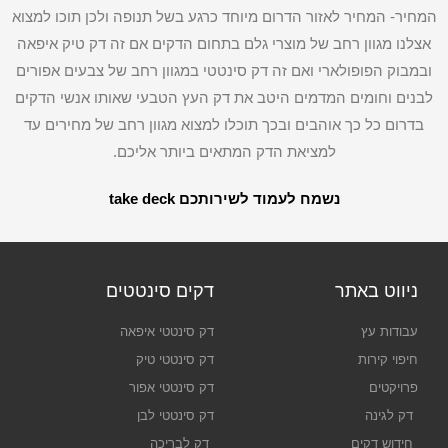
המחיר- המחיר לאזור הדרום מיוחד כרגע בשל תנופה ולכן תוכו למצוא
אצלנו מגוון רחב של מוצרי גלם בתחום הדקים אם זה דק טיק איפאה
ובמבוק הפופולארי ואם זה דק סינטטי במגוון רחב של צבעים אפורים
לבנים וחומים המדמים היטב את דק העץ הטבעי שאותו אנשי הדקים
בדרום כל כך אוהבים ובכך תוכלו למצוא מגוון רחב של מחירים עד
למציאת הדק המתאים ביותר אליכם.
נשמח לעמוד לשירותכם take deck
ניווט באתר
דקים סינטטים
עבודות עץ
דק סינטטי איפאה
חיפוי קירות
דק סינטטי טיק
פרויקטים
דק סינטטי אפור
דק לגינה
דק סינטטי לבן
חידוש דקים
דק לבריכה