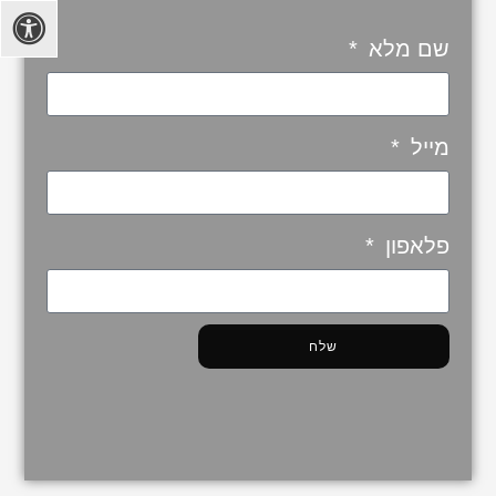
שם מלא
מייל
פלאפון
שלח