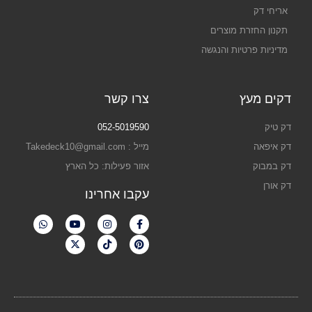
אריחי דק
תקנון החזרת מוצרים
מדיניות פרטיות והנגשה
דקים מעץ
צרו קשר
דק טיק
052-5019590
דק איפאה
מייל : Takedeck10@gmail.com
דק במבוק
אזור פעילות: כל הארץ
דק אורן
עקבו אחרינו