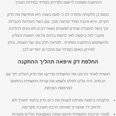
ההתקנה פשוטה ליישום ולפירוק נקודתי במידות הצורך.
כמומ כן הלקוחה סיפרה לנו כי פעם בשנה היא מחדשת את הדק
הקיים. והיא איננה תמיד מרוצה מכך, גםן בשל העלויות הכבדות.
וכך בשל העובדה שהדק לפעמים נשאר דביק ולא נעים להליכה.
מעבר לזה ביקשה לאר לראות ברגים על פני השטח העליון
ולהשתמש בהתקנה נסתרת . למראה חלק ונקי של השטח. וניתן
לפירוק באופן נקודתי עם מחברים יחודיים לכך.
החלפת דק איפאה תהליך ההתקנה
ראשית לאחר והרמנו את התשתית ופירקנו את הדק העליון יחד עם
הבסיס. היה עלינו לפלס ולשפע את קורות התשתית בהתאם
למרפסת הקיימת.
הלקוחה ביקשה מאיתנו לשנות את כיוון הדק כלומר לאורך ולא
לרוחב דר שהצריך מאיתנו הרבה חשיבה מקדימה.
לאחר הרכבת התשתית חיזקנו אותה באמצעות רגליים מקורות