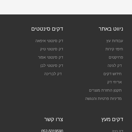
ניווט באתר
דקים סינטטים
עבודות עץ
דק סינטטי איפאה
חיפוי קירות
דק סינטטי טיק
פרויקטים
דק סינטטי אפור
דק לגינה
דק סינטטי לבן
חידוש דקים
דק לבריכה
אריחי דק
תקנון החזרת מוצרים
מדיניות פרטיות והנגשה
דקים מעץ
צרו קשר
דק טיק
052-5019590