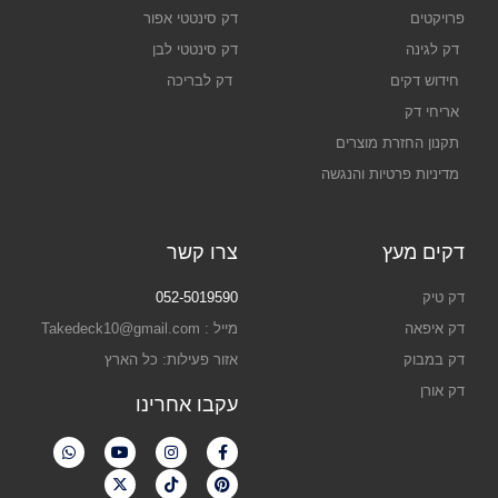
פרויקטים
דק סינטטי אפור
דק לגינה
דק סינטטי לבן
חידוש דקים
דק לבריכה
אריחי דק
תקנון החזרת מוצרים
מדיניות פרטיות והנגשה
דקים מעץ
צרו קשר
דק טיק
052-5019590
דק איפאה
מייל : Takedeck10@gmail.com
דק במבוק
אזור פעילות: כל הארץ
דק אורן
עקבו אחרינו