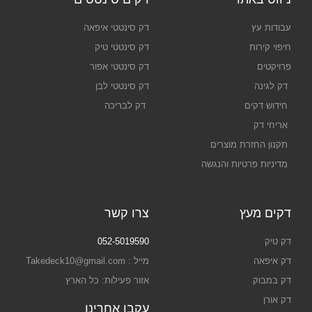
עבודות עץ
דק סינטטי איפאה
חיפוי קירות
דק סינטטי טיק
פרויקטים
דק סינטטי אפור
דק לגינה
דק סינטטי לבן
חידוש דקים
דק לבריכה
אריחי דק
תקנון החזרת מוצרים
מדיניות פרטיות והנגשה
דקים מעץ
צרו קשר
דק טיק
052-5019590
דק איפאה
מייל : Takedeck10@gmail.com
דק במבוק
אזור פעילות: כל הארץ
דק אורן
עקבו אחרינו