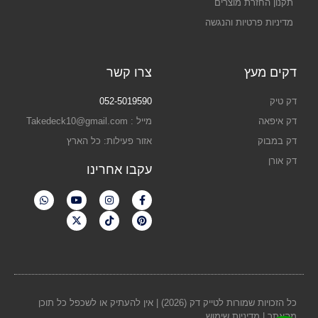
תקנון החזרת מוצרים
מדיניות פרטיות והנגשה
דקים מעץ
צרו קשר
דק טיק
052-5019590
דק איפאה
מייל : Takedeck10@gmail.com
דק במבוק
אזור פעילות: כל הארץ
דק אורן
עקבו אחרינו
כל הזכויות שמורות לטייק דק (2026) | אין להעתיק או לשכפל כל תוכן
מהאתר |
מדיניות שימוש