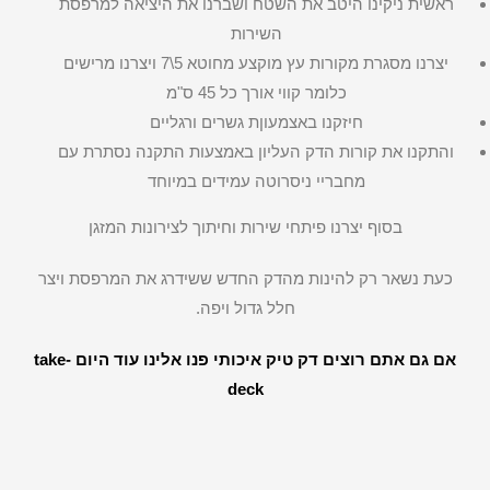
ראשית ניקינו היטב את השטח ושברנו את היציאה למרפסת
השירות
יצרנו מסגרת מקורות עץ מוקצע מחוטא 5\7 ויצרנו מרישים
כלומר קווי אורך כל 45 ס"מ
חיזקנו באצמעוןת גשרים ורגליים
והתקנו את קורות הדק העליון באמצעות התקנה נסתרת עם
מחבריי ניסרוטה עמידים במיוחד
בסוף יצרנו פיתחי שירות וחיתוך לצירונות המזגן
כעת נשאר רק להינות מהדק החדש ששידרג את המרפסת ויצר
חלל גדול ויפה.
אם גם אתם רוצים דק טיק איכותי פנו אלינו עוד היום take-
deck