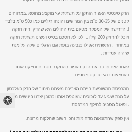
הדק סינטטי האפור הותקן על תשתית עץ מוקצע מחוטא .במרווחים
קטנים של 30-35 ס"מ בין המרישים והונחו רגליים כמו כ50 ס"מ בלבד
!. הדרישה של המפקח מטעם בית החולים היא שהדק יהיה חזקה
ויוכל להחזיק 200 קילו ,. ולכן לא חסכנו בסיס ועשינו תשתית חזקה
במיוחד ., התשתית אפילו נצבעה בזפת וגם הרגליים שלה על מנת
שיהיה עמידות .
לאחר זאת פרסנו את הדק האפור בהתקנה נסתרת וחיזקנו אותו
באמצעות ברגי טורקס מצופים.
המרפסת המשופעת הייתה מצריכה מאיתנו חיתוך של הדק באלכסון
על מנת שיגיע עד לזכוכית שעוטפת אותו וכמובן יצרנו פינישים מדרגות
. ופאנל מסביב להיקף המרפסת.
אין ספק שהתוצאות מדהימות והכי חשוב שהלקוח מרוצה.