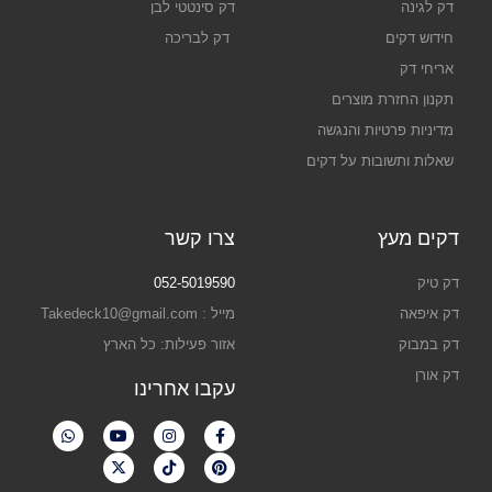
דק לגינה
דק סינטטי לבן
חידוש דקים
דק לבריכה
אריחי דק
תקנון החזרת מוצרים
מדיניות פרטיות והנגשה
שאלות ותשובות על דקים
דקים מעץ
צרו קשר
דק טיק
052-5019590
דק איפאה
מייל : Takedeck10@gmail.com
דק במבוק
אזור פעילות: כל הארץ
דק אורן
עקבו אחרינו