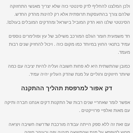
ולכן המלצנו להחליף לדק סינטטי כזה שלא יצריך מאנשי התחזוקה
שלהם צורך בהתעסקות תרופתית אלא רק להינות מהדק החדש.
הסינטטי שלנו הוא הדק המוביל בישראל ומהדקים המובלים בעולם!.
חד משמעית חומר הגלם המורכב משילוב של עץ ופולימרים נוספים
עמיד בתנאי החוץ במיוחד כמו מקום כזה . ויכול להחזיק שנים רבות
מעמד.
כמובן שהתשתית היא לא פחות חשובה ועליה להיות יציבה עם כמה
שיותר חיזוקים ורגליים על מנת שהדק העליון יהיה עמיד.
דק אפור למרפסת תהליך ההתקנה
אפשר לומר שאחריי שנים רבות של התקנות דקים אנחנו חברה ותיקה
עם מאות ואלפיי פרוייקטים .
עם זאת זה ללא ספק הייתה עבודה מורכבת שדרשה חשיבה ויציאה
מחוץ לקופסא על מנת שהתוצאה תיהיה יפה ובעיקר חזקה.